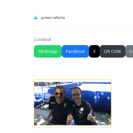
primo referto
Condividi
WhatsApp
Facebook
X
QR Code
C