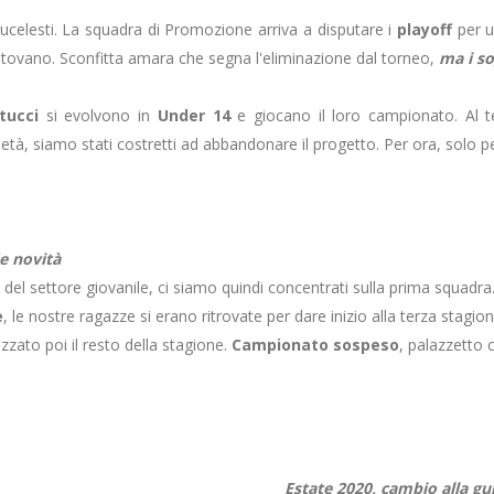
lucelesti. La squadra di Promozione arriva a disputare i
playoff
per 
tovano. Sconfitta amara che segna l'eliminazione dal torneo,
ma i so
tucci
si evolvono in
Under 14
e giocano il loro campionato. Al te
tà, siamo stati costretti ad abbandonare il progetto. Per ora, solo per
e novità
l settore giovanile, ci siamo quindi concentrati sulla prima squad
e
, le nostre ragazze si erano ritrovate per dare inizio alla terza stagi
zato poi il resto della stagione.
Campionato sospeso
, palazzetto c
Estate 2020, cambio alla gui