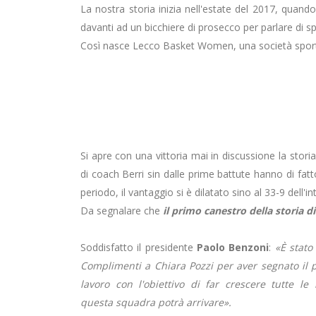
La nostra storia inizia nell'estate del 2017, quand
davanti ad un bicchiere di prosecco per parlare di s
Così nasce Lecco Basket Women, una società sportiva 
Si apre con una vittoria mai in discussione la stori
di coach Berri sin dalle prime battute hanno di fat
periodo, il vantaggio si è dilatato sino al 33-9 dell'i
Da segnalare che
il primo canestro della storia
Soddisfatto il presidente
Paolo Benzoni
:
«È stato
Complimenti a Chiara Pozzi per aver segnato il p
lavoro con l'obiettivo di far crescere tutte l
questa squadra potrà arrivare».