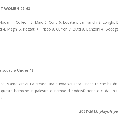
KET WOMEN 27-63
odari 4, Colleoni 3, Maio 6, Conti 6, Locatelli, Lanfranchi 2, Longhi, Belo
 4, Magni 6, Pezzati 4, Frisco 8, Curreri 7, Butti 8, Benzoni 4, Bodega 2,
a squadra
Under 13
stico, siamo arrivati a creare una nuova squadra Under 13 che ha dis
 queste bambine in palestra ci riempe di soddisfazione e ci da un ul
o
».
2018-2019: playoff pe