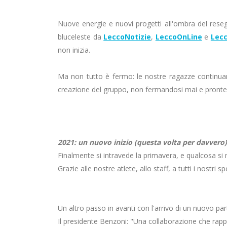
Nuove energie e nuovi progetti all'ombra del resegon
bluceleste da
LeccoNotizie
,
LeccoOnLine
e
Lec
non inizia.
Ma non tutto è fermo: le nostre ragazze continuan
creazione del gruppo, non fermandosi mai e pronte p
2021: un nuovo inizio (questa volta per davvero)
Finalmente si intravede la primavera, e qualcosa si
Grazie alle nostre atlete, allo staff, a tutti i nost
2025: L'arrivo del ma
Un altro passo in avanti con l'arrivo di un nuovo pa
Il presidente Benzoni: "Una collaborazione che rappr