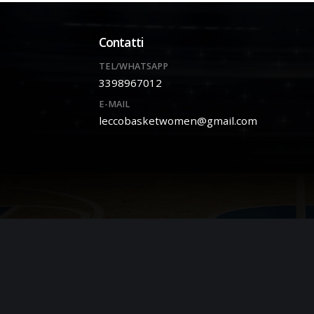
Contatti
TEL/WHATSAPP
3398967012
E-MAIL
leccobasketwomen@gmail.com