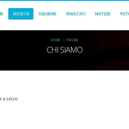
ME
SOCIETÀ
SQUADRE
RISULTATI
NOTIZIE
FOT
HOME
PAGINE
CHI SIAMO
le a Lecco