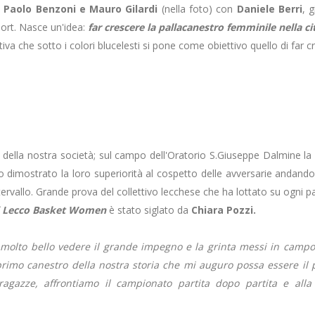
o
Paolo Benzoni e
Mauro Gilardi
(nella foto) con
Daniele Berri
, 
port. Nasce un'idea:
far crescere la pallacanestro femminile nella ci
che sotto i colori blucelesti si pone come obiettivo quello di far cres
a della nostra società; sul campo dell'Oratorio S.Giuseppe Dalmine la 
to dimostrato la loro superiorità al cospetto delle avversarie andando
ntervallo. Grande prova del collettivo lecchese che ha lottato su ogni pal
 di Lecco Basket Women
è stato siglato da
Chiara Pozzi.
 molto bello vedere il grande impegno e la grinta messi in campo d
rimo canestro della nostra storia che mi auguro possa essere il 
e ragazze, affrontiamo il campionato partita dopo partita e al