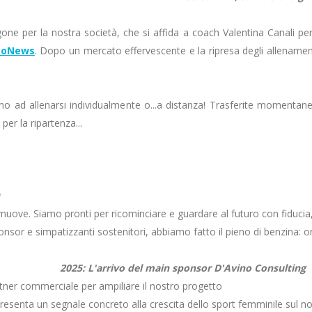
e per la nostra società, che si affida a coach Valentina Canali per g
coNews
. Dopo un mercato effervescente e la ripresa degli allenamen
o ad allenarsi individualmente o...a distanza! Trasferite momentanea
er la ripartenza...
 muove. Siamo pronti per ricominciare e guardare al futuro con fiduci
ri sponsor e simpatizzanti sostenitori, abbiamo fatto il pieno di benzin
in sponsor D'Avino Consulting
rtner commerciale per ampiliare il nostro progetto
esenta un segnale concreto alla crescita dello sport femminile sul nos