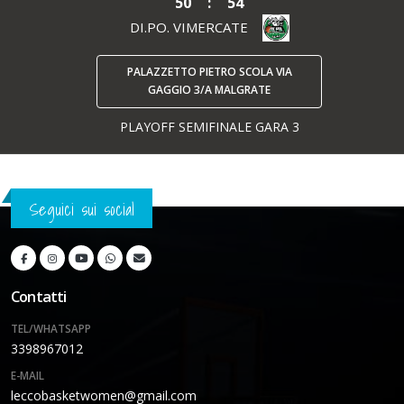
50
:
54
DI.PO. VIMERCATE
PALAZZETTO PIETRO SCOLA VIA
GAGGIO 3/A MALGRATE
PLAYOFF SEMIFINALE GARA 3
Seguici sui social
Contatti
TEL/WHATSAPP
3398967012
E-MAIL
leccobasketwomen@gmail.com